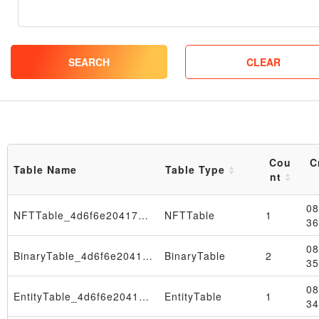
SEARCH
CLEAR
Cou
Table Name
Table Type
nt
08
NFTTable_4d6f6e204175672020332030393a33333a3033205453542032303236
NFTTable
1
36
08
BinaryTable_4d6f6e204175672020332030393a33333a3033205453542032303236
BinaryTable
2
35
08
EntityTable_4d6f6e204175672020332030393a33333a3033205453542032303236
EntityTable
1
34