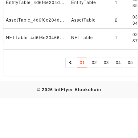
EntityTable_4d6f6e204d61722020322030393a33333a3438205453542032303236
EntityTable
1
35
Table
03
AssetTable_4d6f6e204d61722020322030393a33333a3438205453542032303236
AssetTable
2
34
02
NFTTable_4d6f6e204665622032332030393a33333a3431205453542032303236
NFTTable
1
37
01
02
03
04
05
© 2026 bitFlyer Blockchain