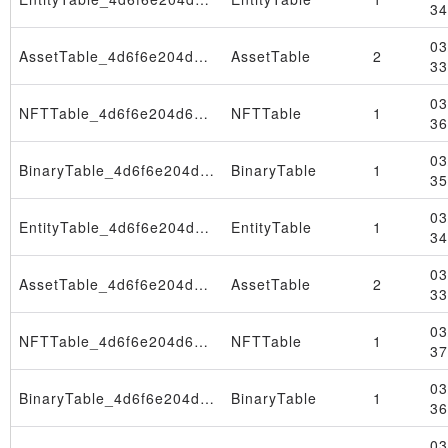
34
03
AssetTable_4d6f6e204d61722031362030393a33333a3038205453542032303236
AssetTable
2
33
03
NFTTable_4d6f6e204d61722020392030393a33333a3030205453542032303236
NFTTable
1
36
03
BinaryTable_4d6f6e204d61722020392030393a33333a3030205453542032303236
BinaryTable
1
35
03
EntityTable_4d6f6e204d61722020392030393a33333a3030205453542032303236
EntityTable
1
34
03
AssetTable_4d6f6e204d61722020392030393a33333a3030205453542032303236
AssetTable
2
33
03
NFTTable_4d6f6e204d61722020322030393a33333a3438205453542032303236
NFTTable
1
37
03
BinaryTable_4d6f6e204d61722020322030393a33333a3438205453542032303236
BinaryTable
1
36
03