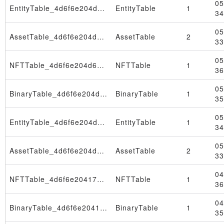
05
EntityTable_4d6f6e204d61792031312030393a33333a3136205453542032303236
EntityTable
1
34
05
AssetTable_4d6f6e204d61792031312030393a33333a3136205453542032303236
AssetTable
2
33
05
NFTTable_4d6f6e204d61792020342030393a33333a3034205453542032303236
NFTTable
1
36
Block
05
BinaryTable_4d6f6e204d61792020342030393a33333a3034205453542032303236
BinaryTable
1
35
05
EntityTable_4d6f6e204d61792020342030393a33333a3034205453542032303236
EntityTable
1
34
05
AssetTable_4d6f6e204d61792020342030393a33333a3034205453542032303236
AssetTable
2
33
04
NFTTable_4d6f6e204170722032372030393a33323a3537205453542032303236
NFTTable
1
36
04
BinaryTable_4d6f6e204170722032372030393a33323a3537205453542032303236
BinaryTable
1
35