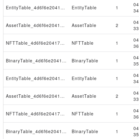
04
EntityTable_4d6f6e204170722032372030393a33323a3537205453542032303236
EntityTable
1
34
04
AssetTable_4d6f6e204170722032372030393a33323a3537205453542032303236
AssetTable
2
33
04
NFTTable_4d6f6e204170722032302030393a33323a3534205453542032303236
NFTTable
1
36
04
BinaryTable_4d6f6e204170722032302030393a33323a3534205453542032303236
BinaryTable
1
35
04
EntityTable_4d6f6e204170722032302030393a33323a3534205453542032303236
EntityTable
1
34
04
AssetTable_4d6f6e204170722032302030393a33323a3534205453542032303236
AssetTable
2
33
04
NFTTable_4d6f6e204170722031332030393a33323a3539205453542032303236
NFTTable
1
36
04
BinaryTable_4d6f6e204170722031332030393a33323a3539205453542032303236
BinaryTable
1
35