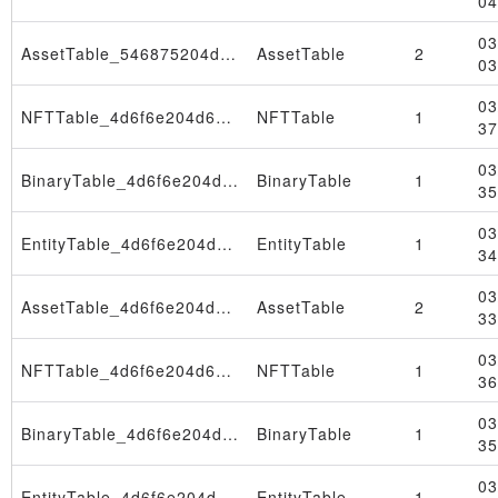
04
03
AssetTable_546875204d61722032362031383a30333a3239205453542032303236
AssetTable
2
03
03
NFTTable_4d6f6e204d61722032332030393a33333a3232205453542032303236
NFTTable
1
37
03
BinaryTable_4d6f6e204d61722032332030393a33333a3232205453542032303236
BinaryTable
1
35
03
EntityTable_4d6f6e204d61722032332030393a33333a3232205453542032303236
EntityTable
1
34
03
AssetTable_4d6f6e204d61722032332030393a33333a3232205453542032303236
AssetTable
2
33
03
NFTTable_4d6f6e204d61722031362030393a33333a3038205453542032303236
NFTTable
1
36
03
BinaryTable_4d6f6e204d61722031362030393a33333a3038205453542032303236
BinaryTable
1
35
03
EntityTable_4d6f6e204d61722031362030393a33333a3038205453542032303236
EntityTable
1