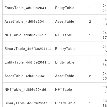
04
EntityTable_4d6f6e204170722031332030393a33323a3539205453542032303236
EntityTable
1
34
04
AssetTable_4d6f6e204170722031332030393a33323a3539205453542032303236
AssetTable
2
33
04
NFTTable_4d6f6e204170722020362030393a33333a3232205453542032303236
NFTTable
1
37
04
BinaryTable_4d6f6e204170722020362030393a33333a3232205453542032303236
BinaryTable
1
35
04
EntityTable_4d6f6e204170722020362030393a33333a3232205453542032303236
EntityTable
1
34
04
AssetTable_4d6f6e204170722020362030393a33333a3232205453542032303236
AssetTable
2
33
03
NFTTable_4d6f6e204d61722033302030393a33333a3236205453542032303236
NFTTable
1
37
03
BinaryTable_4d6f6e204d61722033302030393a33333a3236205453542032303236
BinaryTable
1
36