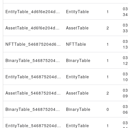
03
EntityTable_4d6f6e204d61722033302030393a33333a3236205453542032303236
EntityTable
1
34
03
AssetTable_4d6f6e204d61722033302030393a33333a3236205453542032303236
AssetTable
2
Transaction
33
03
NFTTable_546875204d61722032362031383a30393a3333205453542032303236
NFTTable
1
13
03
BinaryTable_546875204d61722032362031383a30393a3333205453542032303236
BinaryTable
1
12
03
EntityTable_546875204d61722032362031383a30393a3333205453542032303236
EntityTable
1
10
03
AssetTable_546875204d61722032362031383a30393a3333205453542032303236
AssetTable
2
09
03
BinaryTable_546875204d61722032362031383a30333a3239205453542032303236
BinaryTable
0
06
03
EntityTable_546875204d61722032362031383a30333a3239205453542032303236
EntityTable
1